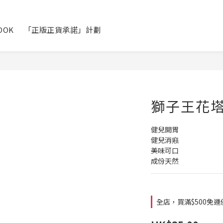
OOK
「正版正貨承諾」計劃
獅子王花塔
健兒開胃
健兒消癪
美味可口
成份天然
全店，買滿$500免運